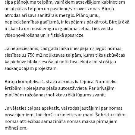
tipa plānojuma telpām, vairākiem atsevišķiem kabinetiem
un atpūtas telpām un pusdienu/virtuves zonas. Birojā
atrodas arī savs sanitārais mezgls. Plānojumu,
nepieciešamības gadījumā, ir iespējams pārkārtot. Biroju ēkā
ir skaista un mūsdienīga uzgaidāmā telpa, tiek veikta
videonovērošana un ir fiziskā apsardze.
Ja nepieciešams, tad gada laikā ir iespējams iegūt nomas
tiesības uz 750 m2 noliktavas telpām, kuras tiks uzbūvētas
kā piebūve blakus esošajai noliktavu ēkai atbilstoši jau
saskaņotajam projektam.
Biroju kompleksa 1. stāvā atrodas kafejnīca. Nomnieku
ērtībām ir pieejama plaša autostāvvieta. Par brīvajām
platībām ražošanas/noliktavu ēkā lūgums zvanīt.
Ja vēlaties telpas apskatīt, vai rodas jautājumi par nomas
nosacījumiem, tad droši sazinieties ar mani. Šobrīd uzsākot
nomas attiecības samazināta nomas maksa pirmajiem
mēnešiem.