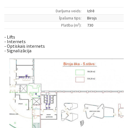
Darījuma veids:
Izīrē
Īpašuma tips:
Birojs
2
Platība (m
):
730
- Lifts
- Internets
- Optiskais internets
- Signalizācija