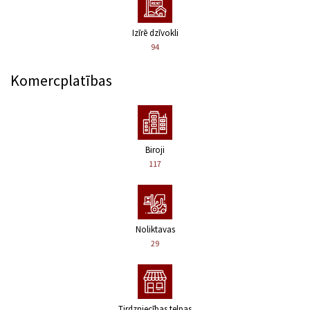
Izīrē dzīvokli
94
Komercplatības
Biroji
117
Noliktavas
29
Tirdzniecības telpas