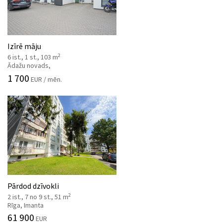
Izīrē māju
2
6 ist., 1 st., 103 m
Ādažu novads,
1 700
EUR / mēn.
Pārdod dzīvokli
2
2 ist., 7 no 9 st., 51 m
Rīga, Imanta
61 900
EUR