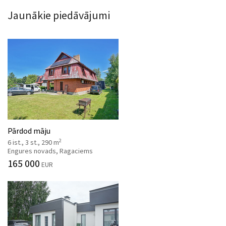
Jaunākie piedāvājumi
Pārdod māju
2
6 ist., 3 st., 290 m
Engures novads, Ragaciems
165 000
EUR