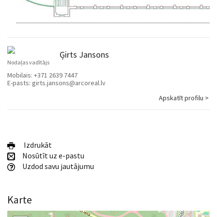
Ģirts Jansons
Nodaļas vadītājs
Mobilais:
+371 2639 7447
E-pasts:
girts.jansons@arcoreal.lv
Apskatīt profilu >
Izdrukāt
Nosūtīt uz e-pastu
Uzdod savu jautājumu
Karte