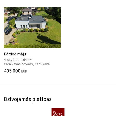
Pārdod māju
2
4 ist., 1 st., 164 m
Carnikavas novads, Carnikava
405 000
EUR
Dzīvojamās platības