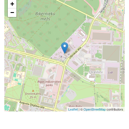
+
−
Leaflet
| ©
OpenStreetMap
contributors