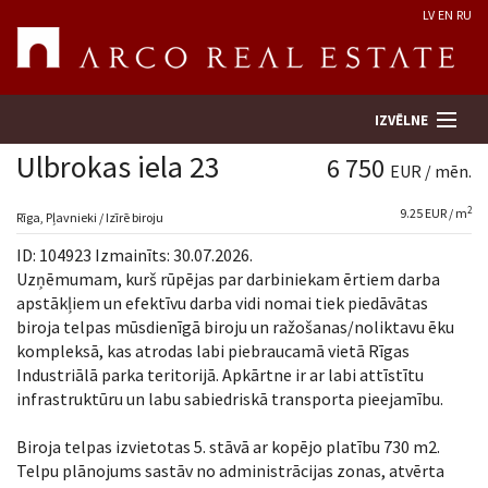
LV
EN
RU
IZVĒLNE
Ulbrokas iela 23
6 750
EUR / mēn.
2
9.25 EUR / m
Meklēt īpašumu
Rīga, Pļavnieki / Izīrē biroju
ID: 104923 Izmainīts: 30.07.2026.
Novērtēt īpašumu
Uzņēmumam, kurš rūpējas par darbiniekam ērtiem darba
apstākļiem un efektīvu darba vidi nomai tiek piedāvātas
biroja telpas mūsdienīgā biroju un ražošanas/noliktavu ēku
Uzņēmums
kompleksā, kas atrodas labi piebraucamā vietā Rīgas
Industriālā parka teritorijā. Apkārtne ir ar labi attīstītu
Pakalpojumi
infrastruktūru un labu sabiedriskā transporta pieejamību.
Kontakti
Biroja telpas izvietotas 5. stāvā ar kopējo platību 730 m2.
Telpu plānojums sastāv no administrācijas zonas, atvērta