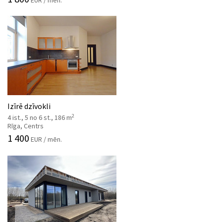
Izīrē dzīvokli
2
4 ist., 5 no 6 st., 186 m
Rīga, Centrs
1 400
EUR / mēn.