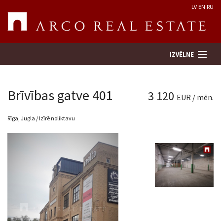
LV
EN
RU
IZVĒLNE
Brīvības gatve 401
3 120
EUR / mēn.
Meklēt īpašumu
Rīga, Jugla / Izīrē noliktavu
Novērtēt īpašumu
Uzņēmums
Pakalpojumi
Kontakti