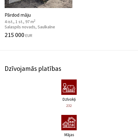
Pārdod māju
2
4 ist., 1 st., 97 m
Salaspils novads, Saulkalne
215 000
EUR
Dzīvojamās platības
Dzīvokļi
232
Mājas