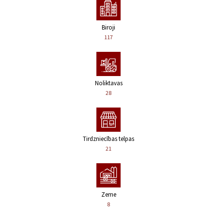
Biroji
117
Noliktavas
28
Tirdzniecības telpas
21
Zeme
8