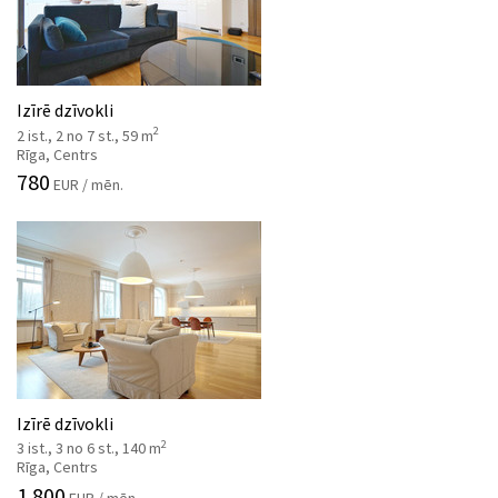
Izīrē dzīvokli
2
2 ist., 2 no 7 st., 59 m
Rīga, Centrs
780
EUR / mēn.
Izīrē dzīvokli
2
3 ist., 3 no 6 st., 140 m
Rīga, Centrs
1 800
EUR / mēn.