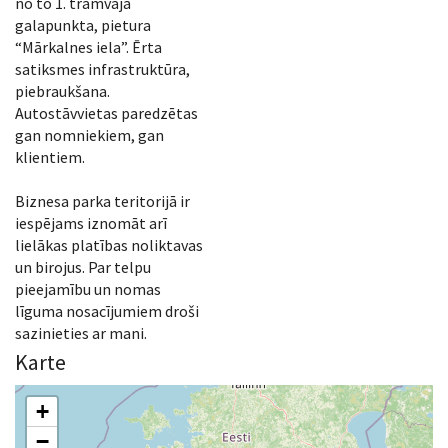
no to 1. tramvaja
galapunkta, pietura
“Mārkalnes iela”. Ērta
satiksmes infrastruktūra,
piebraukšana.
Autostāvvietas paredzētas
gan nomniekiem, gan
klientiem.
Biznesa parka teritorijā ir
iespējams iznomāt arī
lielākas platības noliktavas
un birojus. Par telpu
pieejamību un nomas
līguma nosacījumiem droši
sazinieties ar mani.
Karte
+
−