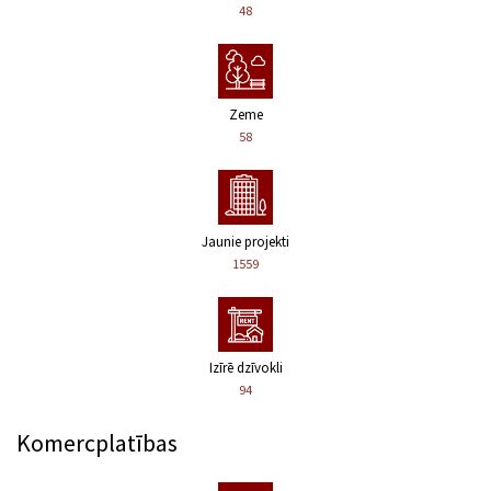
48
Zeme
58
Jaunie projekti
1559
Izīrē dzīvokli
94
Komercplatības