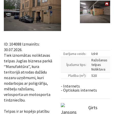
ID: 104088 Izmainīts:
30.07.2026.
Darījuma veids:
Izīrē
Tiek iznomātas noliktavas
Ražošanas
telpas Juglas biznesa parkā
Īpašuma tips:
telpas
‘’Manufaktūra’’, kura
Noliktava
teritorijā atrodas dažādu
2
Platība (m
):
520
nozaru uzņēmumi, kuri
nodarbojas ar poligrāfiju,
- Internets
mēbeļu ražošanu,
- Optiskais internets
velosporta un motosporta
tirdzniecību.
Ģirts
Telpas ir ar kopējo platību
Jansons