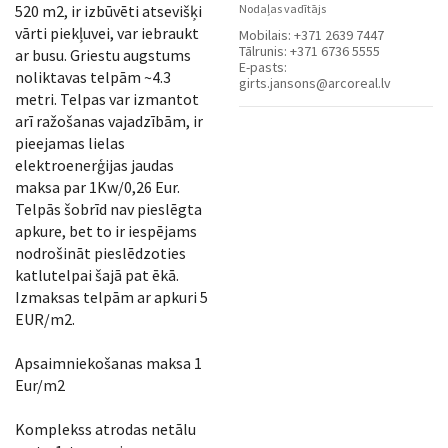
520 m2, ir izbūvēti atsevišķi
Nodaļas vadītājs
vārti piekļuvei, var iebraukt
Mobilais:
+371 2639 7447
Tālrunis:
+371 6736 5555
ar busu. Griestu augstums
E-pasts:
noliktavas telpām ~4.3
girts.jansons@arcoreal.lv
metri. Telpas var izmantot
arī ražošanas vajadzībām, ir
pieejamas lielas
elektroenerģijas jaudas
maksa par 1Kw/0,26 Eur.
Telpās šobrīd nav pieslēgta
apkure, bet to ir iespējams
nodrošināt pieslēdzoties
katlutelpai šajā pat ēkā.
Izmaksas telpām ar apkuri 5
EUR/m2.
Apsaimniekošanas maksa 1
Eur/m2
Komplekss atrodas netālu