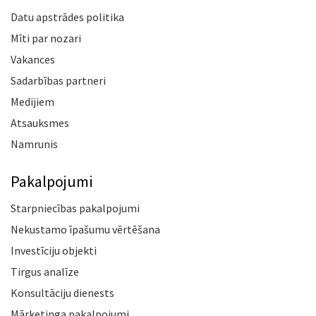
Datu apstrādes politika
Mīti par nozari
Vakances
Sadarbības partneri
Medijiem
Atsauksmes
Namrunis
Pakalpojumi
Starpniecības pakalpojumi
Nekustamo īpašumu vērtēšana
Investīciju objekti
Tirgus analīze
Konsultāciju dienests
Mārketinga pakalpojumi