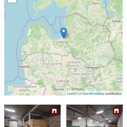
Leaflet
| ©
OpenStreetMap
contributors