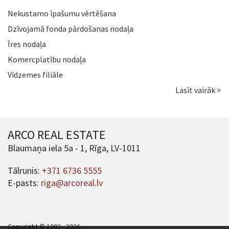
Nekustamo īpašumu vērtēšana
Dzīvojamā fonda pārdošanas nodaļa
Īres nodaļa
Komercplatību nodaļa
Vidzemes filiāle
Lasīt vairāk >
ARCO REAL ESTATE
Blaumaņa iela 5a - 1, Rīga, LV-1011
Tālrunis:
+371 6736 5555
E-pasts:
riga@arcoreal.lv
Copyright © 1992 - 2026