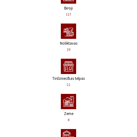
Biroji
117
Noliktavas
29
Tirdzniecības telpas
21
Zeme
8