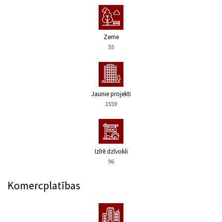
Zeme
55
Jaunie projekti
1559
Izīrē dzīvokli
96
Komercplatības