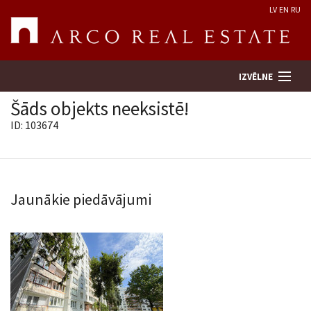
LV
EN
RU
IZVĒLNE
Šāds objekts neeksistē!
ID: 103674
Meklēt īpašumu
Novērtēt īpašumu
Jaunākie piedāvājumi
Uzņēmums
Pakalpojumi
Kontakti