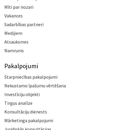
Mīti par nozari
Vakances
Sadarbības partneri
Medijiem
Atsauksmes
Namrunis
Pakalpojumi
Starpniecības pakalpojumi
Nekustamo īpašumu vērtēšana
Investīciju objekti
Tirgus analīze
Konsultāciju dienests
Mārketinga pakalpojumi
Juridiskās konsultācijas