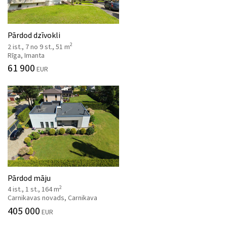
Pārdod dzīvokli
2
2 ist., 7 no 9 st., 51 m
Rīga, Imanta
61 900
EUR
Pārdod māju
2
4 ist., 1 st., 164 m
Carnikavas novads, Carnikava
405 000
EUR