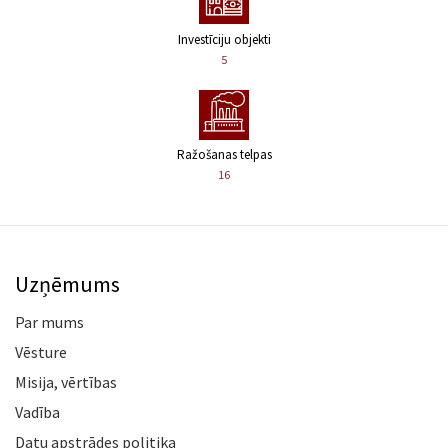
Investīciju objekti
5
Ražošanas telpas
16
Uzņēmums
Par mums
Vēsture
Misija, vērtības
Vadība
Datu apstrādes politika