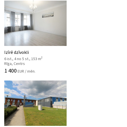
Izīrē dzīvokli
2
6 ist., 4 no 5 st., 153 m
Rīga, Centrs
1 400
EUR / mēn.