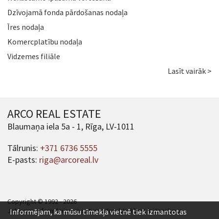
Dzīvojamā fonda pārdošanas nodaļa
Īres nodaļa
Komercplatību nodaļa
Vidzemes filiāle
Lasīt vairāk >
ARCO REAL ESTATE
Blaumaņa iela 5a - 1, Rīga, LV-1011
Tālrunis:
+371 6736 5555
E-pasts:
riga@arcoreal.lv
Copyright © 1992 - 2026
Jebkuras informācijas un satura pārpublicēšana ir jāsaskaņo.
Informējam, ka mūsu tīmekļa vietnē tiek izmantotas