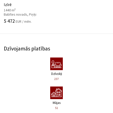
Izīrē
2
1440 m
Babītes novads, Piņķi
5 472
EUR / mēn.
Dzīvojamās platības
Dzīvokļi
237
Mājas
51