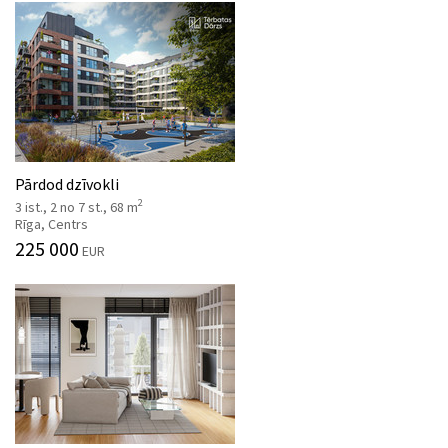
Pārdod dzīvokli
2
3 ist., 2 no 7 st., 68 m
Rīga, Centrs
225 000
EUR