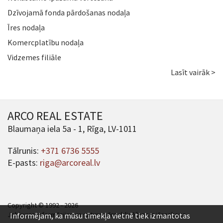
Dzīvojamā fonda pārdošanas nodaļa
Īres nodaļa
Komercplatību nodaļa
Vidzemes filiāle
Lasīt vairāk >
ARCO REAL ESTATE
Blaumaņa iela 5a - 1, Rīga, LV-1011
Tālrunis:
+371 6736 5555
E-pasts:
riga@arcoreal.lv
Copyright © 1992 - 2026
Jebkuras informācijas un satura pārpublicēšana ir jāsaskaņo.
Informējam, ka mūsu tīmekļa vietnē tiek izmantotas