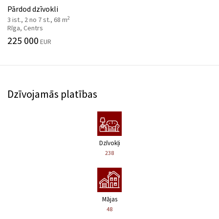
Pārdod dzīvokli
2
3 ist., 2 no 7 st., 68 m
Rīga, Centrs
225 000
EUR
Dzīvojamās platības
Dzīvokļi
238
Mājas
48