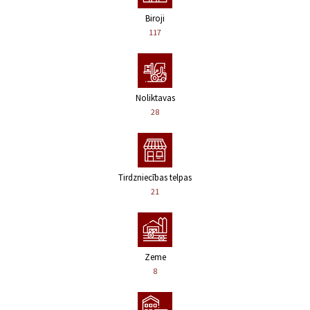
Biroji
117
Noliktavas
28
Tirdzniecības telpas
21
Zeme
8