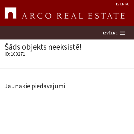
LV
EN
RU
IZVĒLNE
Šāds objekts neeksistē!
ID: 103271
Meklēt īpašumu
Novērtēt īpašumu
Jaunākie piedāvājumi
Uzņēmums
Pakalpojumi
Kontakti