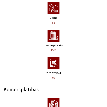
Zeme
55
Jaunie projekti
1559
Izīrē dzīvokli
99
Komercplatības