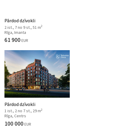
Pārdod dzīvokli
2
2 ist., 7 no 9 st., 51 m
Rīga, Imanta
61 900
EUR
Pārdod dzīvokli
2
1 ist., 2 no 7 st., 29 m
Rīga, Centrs
100 000
EUR