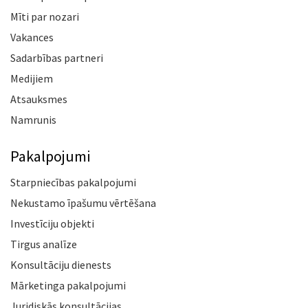
Mīti par nozari
Vakances
Sadarbības partneri
Medijiem
Atsauksmes
Namrunis
Pakalpojumi
Starpniecības pakalpojumi
Nekustamo īpašumu vērtēšana
Investīciju objekti
Tirgus analīze
Konsultāciju dienests
Mārketinga pakalpojumi
Juridiskās konsultācijas