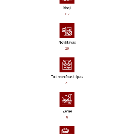
Biroji
117
Noliktavas
29
Tirdzniecības telpas
21
Zeme
8