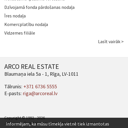
Dzīvojamā fonda pārdošanas nodaļa
Īres nodaļa
Komercplatību nodaļa
Vidzemes filiāle
Lasīt vairāk >
ARCO REAL ESTATE
Blaumaņa iela 5a - 1, Rīga, LV-1011
Tālrunis:
+371 6736 5555
E-pasts:
riga@arcoreal.lv
Copyright © 1992 - 2026
Jebkuras informācijas un satura pārpublicēšana ir jāsaskaņo.
Informējam, ka mūsu tīmekļa vietnē tiek izmantotas