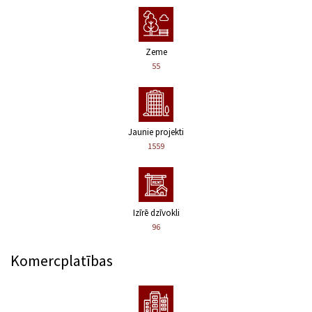
Zeme
55
Jaunie projekti
1559
Izīrē dzīvokli
96
Komercplatības