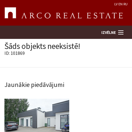
LV
EN
RU
IZVĒLNE
Šāds objekts neeksistē!
ID: 101869
Meklēt īpašumu
Novērtēt īpašumu
Jaunākie piedāvājumi
Uzņēmums
Pakalpojumi
Kontakti