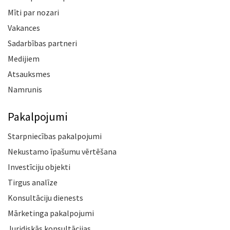
Mīti par nozari
Vakances
Sadarbības partneri
Medijiem
Atsauksmes
Namrunis
Pakalpojumi
Starpniecības pakalpojumi
Nekustamo īpašumu vērtēšana
Investīciju objekti
Tirgus analīze
Konsultāciju dienests
Mārketinga pakalpojumi
Juridiskās konsultācijas