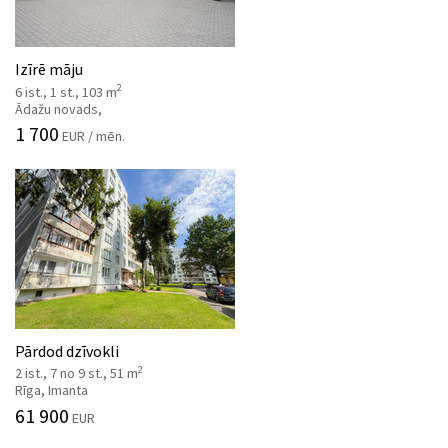
Izīrē māju
2
6 ist., 1 st., 103 m
Ādažu novads,
1 700
EUR / mēn.
Pārdod dzīvokli
2
2 ist., 7 no 9 st., 51 m
Rīga, Imanta
61 900
EUR