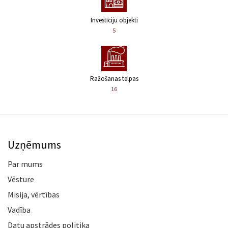
Investīciju objekti
5
Ražošanas telpas
16
Uzņēmums
Par mums
Vēsture
Misija, vērtības
Vadība
Datu apstrādes politika