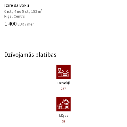
Izīrē dzīvokli
2
6 ist., 4 no 5 st., 153 m
Rīga, Centrs
1 400
EUR / mēn.
Dzīvojamās platības
Dzīvokļi
237
Mājas
52