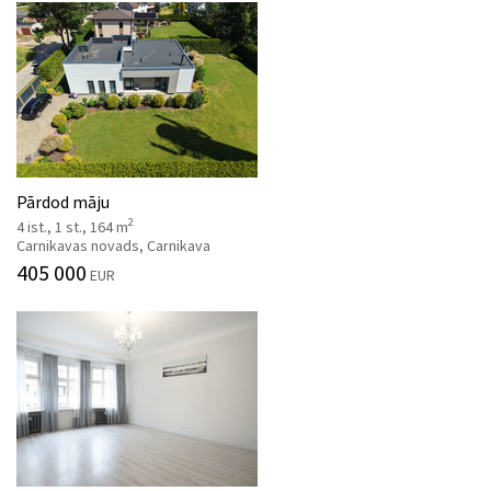
Pārdod māju
2
4 ist., 1 st., 164 m
Carnikavas novads, Carnikava
405 000
EUR