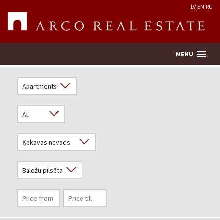
LV
EN
RU
MENU
Property search
Real Estate Valuation
Company
Services
Contacts