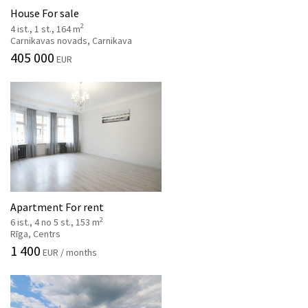
House For sale
2
4 ist., 1 st., 164 m
Carnikavas novads, Carnikava
405 000
EUR
Apartment For rent
2
6 ist., 4 no 5 st., 153 m
Rīga, Centrs
1 400
EUR / months