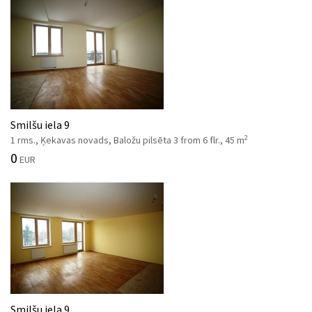
Smilšu iela 9
2
1 rms., Ķekavas novads, Baložu pilsēta 3 from 6 flr., 45 m
0
EUR
Smilšu iela 9