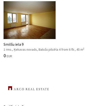
Smilšu iela 9
2
1 rms., Ķekavas novads, Baložu pilsēta 4 from 6 flr., 45 m
0
EUR