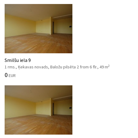
Smilšu iela 9
2
1 rms., Ķekavas novads, Baložu pilsēta 2 from 6 flr., 49 m
0
EUR