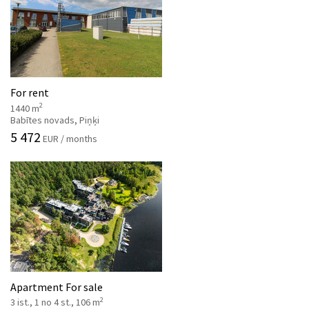
For rent
2
1440 m
Babītes novads, Piņķi
5 472
EUR / months
Apartment For sale
2
3 ist., 1 no 4 st., 106 m