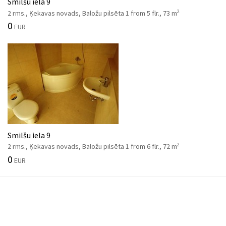
Smilšu iela 9
2
2 rms., Ķekavas novads, Baložu pilsēta 1 from 5 flr., 73 m
0
EUR
Smilšu iela 9
2
2 rms., Ķekavas novads, Baložu pilsēta 1 from 6 flr., 72 m
0
EUR