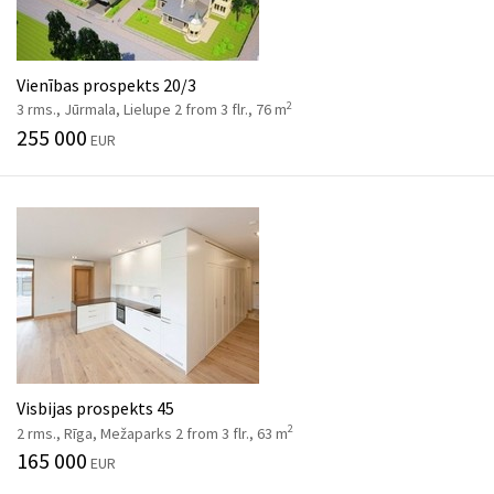
Vienības prospekts 20/3
2
3 rms., Jūrmala, Lielupe 2 from 3 flr., 76 m
255 000
EUR
Visbijas prospekts 45
2
2 rms., Rīga, Mežaparks 2 from 3 flr., 63 m
165 000
EUR