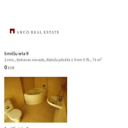
Smilšu iela 9
2
2 rms., Ķekavas novads, Baložu pilsēta 1 from 5 flr., 73 m
0
EUR