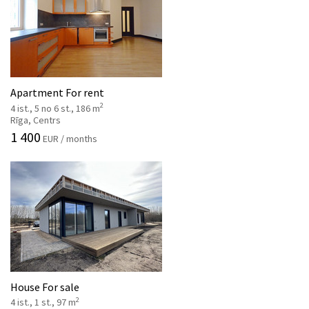
Apartment For rent
2
4 ist., 5 no 6 st., 186 m
Rīga, Centrs
1 400
EUR / months
House For sale
2
4 ist., 1 st., 97 m