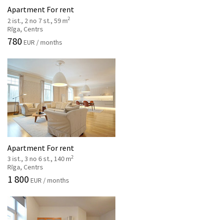
Apartment For rent
2
2 ist., 2 no 7 st., 59 m
Rīga, Centrs
780
EUR / months
Apartment For rent
2
3 ist., 3 no 6 st., 140 m
Rīga, Centrs
1 800
EUR / months