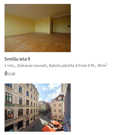
Smilšu iela 9
2
1 rms., Ķekavas novads, Baložu pilsēta 4 from 6 flr., 49 m
0
EUR