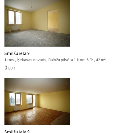
Smilšu iela 9
2
1 rms., Ķekavas novads, Baložu pilsēta 1 from 6 flr., 42 m
0
EUR
Smilšu iela 9