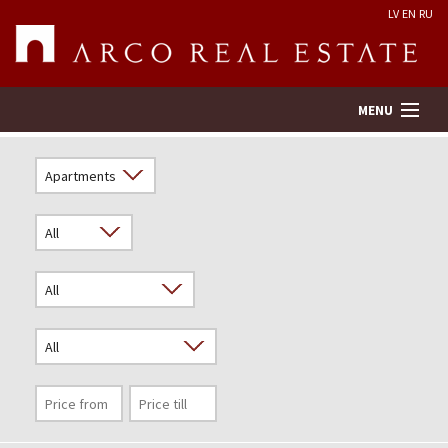
LV
EN
RU
MENU
Property search
Real Estate Valuation
Company
Services
Contacts