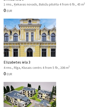
2
1 rms., Ķekavas novads, Baložu pilsēta 4 from 6 flr., 45 m
0
EUR
Elizabetes iela 3
2
4 rms., Rīga, Klusais centrs 4 from 5 flr., 206 m
0
EUR