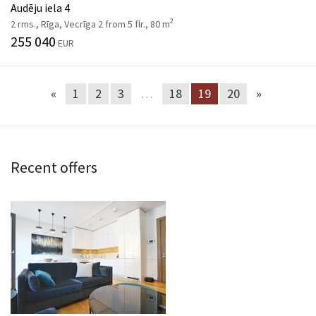
Audēju iela 4
2
2 rms., Rīga, Vecrīga 2 from 5 flr., 80 m
255 040
EUR
«
1
2
3
…
18
19
20
»
Recent offers